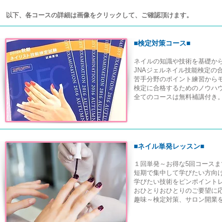
以下、各コースの詳細は画像をクリックして、ご確認頂けます。
■
検定対策コース■
ネイルの知識や技術を基礎から
JNAジェルネイル技能検定の
苦手分野のポイント練習から
検定に合格するためのノウハ
全てのコースは無料補講付き
■
ネイル単発レッスン■
１回単発～お得な5回コースま
短期で集中して学びたい方向
学びたい技術をピンポイントレ
おひとりおひとりのご要望に
趣味～検定対策、サロン開業