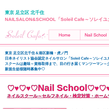
東京 足立区 北千住
NAILSALON&SCHOOL「Soleil Cafe～ソレ
Home
Nail School
東京 足立区北千住＆港区新橋・虎ノ門
日本ネイリスト協会認定ネイルサロン「Soleil Cafe～ソレイ
スクールは趣味～資格取得まで、
目の行き届くマンツーマン～
新規生徒様随時募集中♡
Nail School
♡♥♡♥♡
♡♥♡
ネイルスクール～セルフネイル・検定対策・ホーム