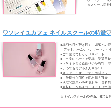
③＋スクール見
※スクール開校
♡ソレイユカフェ ネイルスクールの特徴
■
講師の目が行き届く、講師との距
アットホームなマンツーマン～
■
ご卒業まで
しっかりサポート
■
ご自身のペースで受講、受講日時
■
入学金不要＆低価格の受講料・安
■
いつでもモデルさん同伴OK
■
当スクールオリジナル商材セット
■
生徒様特別価格で商材購入可能
■
検定問題集やDVD教材等、無料
■
商材レンタル＆コースにより毎回
当ネイルスクールの特徴、各項目