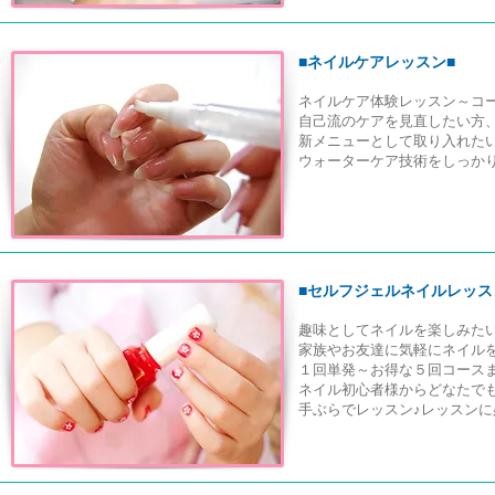
■
ネイルケアレッスン■
ネイルケア体験レッスン～コ
自己流のケアを見直したい方
新メニューとして取り入れた
ウォーターケア
技術をしっか
■
セルフジェルネイルレッス
趣味としてネイルを楽しみた
家族やお友達に気軽にネイル
１回単発～お得な５回コース
ネイル初心者様からどなたで
手ぶらでレッスン♪レッスン