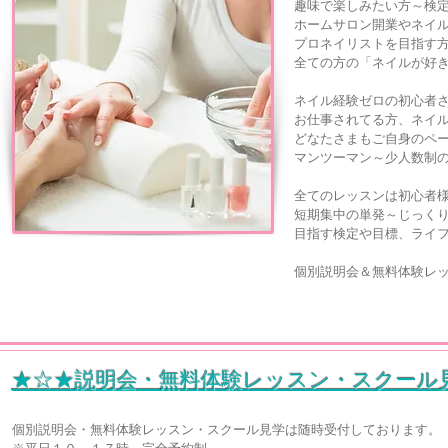
趣味で楽しみたい方～検
ホームサロン開業やネイ
プロネイリストを目指す
全ての方の「ネイルが好き
ネイル経験ゼロの
初心者
お仕事されてる方、
ネイ
どなたさまもご自身のペ
マンツーマン～少人数制の
全てのレッスンは初心者
短期集中の単発～じっく
目指す検定や目標、ライ
個別説明会＆無料体験レ
★☆★説明会・無料体験レッスン・スクール
個別説明会・無料体験レッスン・スクール見学は随時受付しております。