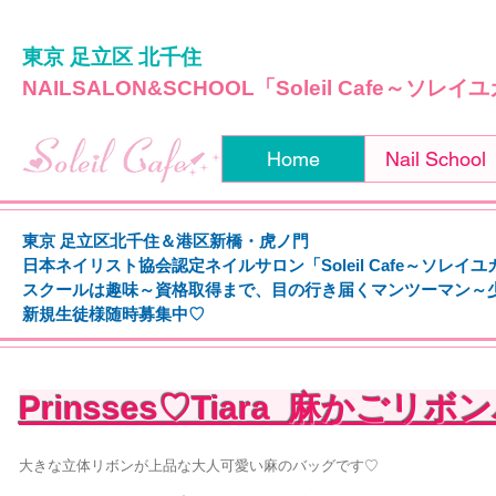
東京 足立区 北千住
NAILSALON&SCHOOL「Soleil Cafe～ソレ
Home
Nail School
東京 足立区北千住＆港区新橋・虎ノ門
日本ネイリスト協会認定ネイルサロン「Soleil Cafe～ソレイ
スクールは趣味～資格取得まで、
目の行き届くマンツーマン～
新規生徒様随時募集中♡
Prinsses♡Tiara 麻かごリ
大きな立体リボンが上品な大人可愛い麻のバッグです♡