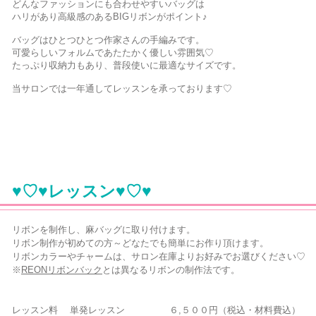
どんなファッションにも合わせやすいバッグは
ハリがあり高級感のあるBIGリボンがポイント♪
バッグはひとつひとつ作家さんの手編みです。
可愛らしいフォルムであたたかく優しい雰囲気♡
たっぷり収納力もあり、普段使いに最適なサイズです。
当サロンでは一年通してレッスンを承っております♡
♥♡♥レッスン♥♡♥
リボンを制作し、麻バッグに取り付けます。
リボン制作が初めての方～どなたでも簡単にお作り頂けます。
リボンカラーやチャームは、サロン在庫よりお好みでお選びください♡
※
REONリボンバック
とは異なるリボンの制作法です。
レッスン料 単発レッスン ６,５００円（税込・材料費込）