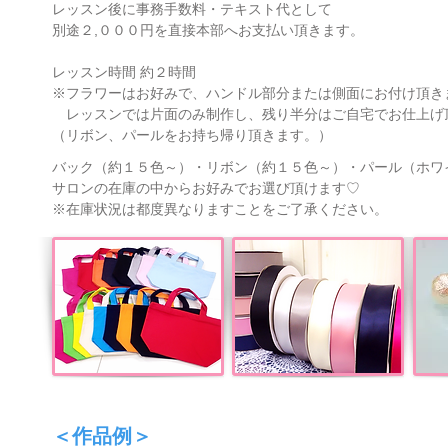
レッスン後に事務手数料・テキスト代として
別途２,０００円を直接本部へお支払い頂きます。
レッスン時間 約２時間
※フラワーはお好みで、ハンドル部分または側面にお付け頂き
レッスンでは片面のみ制作し、残り半分はご自宅でお仕上げ
（リボン、パールをお持ち帰り頂きます。）
バック（約１５色～）・リボン（約１５色～）・パール（ホワイ
サロンの在庫の中からお好みでお選び頂けます♡
​※在庫状況は都度異なりますことをご了承ください。
＜作品例＞