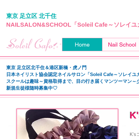
東京 足立区 北千住
NAILSALON&SCHOOL「Soleil Cafe～ソレ
Home
Nail School
東京 足立区北千住＆港区新橋・虎ノ門
日本ネイリスト協会認定ネイルサロン「Soleil Cafe～ソレイ
スクールは趣味～資格取得まで、
目の行き届くマンツーマン～
新規生徒様随時募集中♡
K'
K'