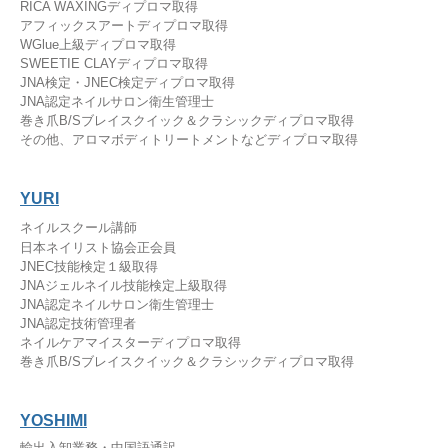
RICA WAXINGディプロマ取得
アフィックスアートディプロマ取得
WGlue上級ディプロマ取得
SWEETIE CLAYディプロマ取得
JNA検定・JNEC検定ディプロマ取得
JNA認定ネイルサロン衛生管理士
巻き爪B/Sブレイスクイック＆クラシックディプロマ取得
その他、アロマボディトリートメントなどディプロマ取得
YURI
ネイルスクール講師
日本ネイリスト協会正会員
JNEC技能検定１級取得
JNAジェルネイル技能検定上級取得
JNA認定ネイルサロン衛生管理士
JNA認定技術管理者
​ネイルケアマイスターディプロマ取得
巻き爪B/Sブレイスクイック＆クラシックディプロマ取得
YOSHIMI
輸出入卸業務・中国語通訳