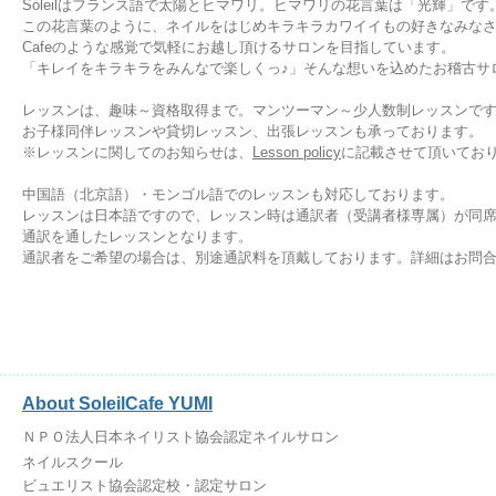
Soleilはフランス語で太陽とヒマワリ。ヒマワリの花言葉は「光輝」です
この花言葉のように、ネイルを
はじめ
キラキラカワイイもの好きなみな
Cafeのような感覚で気軽にお越し頂けるサロンを
目指しています。
「キレイをキラキラをみんなで楽しくっ♪」
そんな想いを込めたお稽古サ
レッスンは、
趣味～資格取得
まで。
マンツーマン～少人数制レッスン
で
お子様同伴レッスンや貸切レッスン、
出張レッスン
も承っております。
※レッスンに関してのお知らせは、
Lesson policy
に記載させて頂いてお
中国語（北京語）・モンゴル語での
レッスンも対応しております。
レッスンは日本語
ですので、レッスン時は通訳者（受講者様専属）が同
通訳を通したレッスンとなります。
通訳者をご希望の場合は、別途通訳料を頂戴しております。詳細はお問
About SoleilCafe YUMI
ＮＰＯ法人日本ネイリスト協会認定ネイルサロン
ネイルスクール
ビュエリスト協会認定校・認定サロン