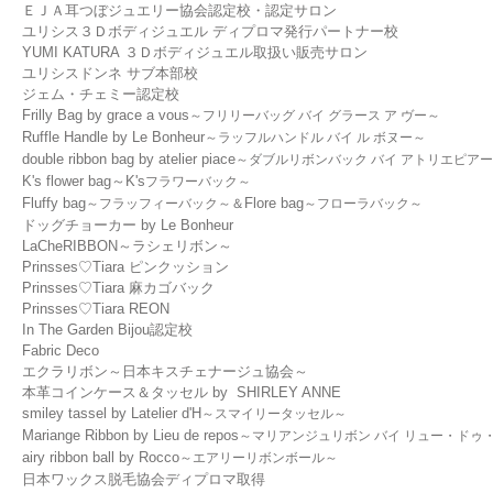
ＥＪＡ耳つぼジュエリー協会認定校・認定サロン
ユリシス３Ｄボディジュエル ディプロマ発行パートナー校
YUMI KATURA
３Ｄボディジュエル取扱い販売サロン
ユリシスドンネ サブ本部校
ジェム・チェミー認定校
Frilly Bag by grace a vous
～フリリーバッグ バイ グラース ア ヴー～
Ruffle Handle by Le Bonheur
～ラッフルハンドル バイ ル ボヌー～
double ribbon bag by atelier piace
～ダブルリボンバック バイ アトリエピア
K's flower bag～K's
フラワーバック～
Fluffy bag
Flore bag
～フラッフィーバック～＆
～フローラバック～
ドッグチョーカー by Le Bonheur
LaCheRIBBON～ラシェリボン～
Prinsses♡Tiara ピンクッション
Prinsses♡Tiara 麻カゴバック
Prinsses♡Tiara REON
In The Garden Bijou認定校
Fabric Deco
​エクラリボン～日本キスチェナージュ協会～
​本革コインケース＆タッセル by SHIRLEY ANNE
smiley tassel by Latelier d'H
～スマイリータッセル～
Mariange Ribbon by Lieu de repos
～マリアンジュリボン バイ リュー・ドゥ
airy ribbon ball by Rocco
～エアリーリボンボール～
日本ワックス脱毛協会ディプロマ取得