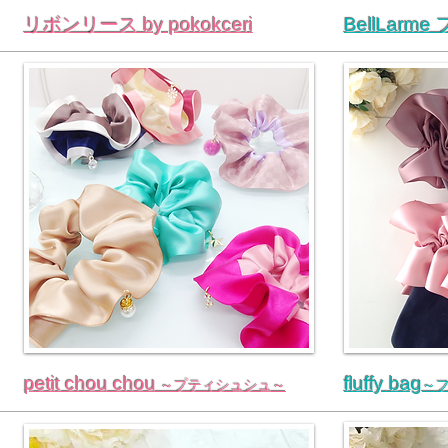
リボンリース by pokokceri
BellLar
petit chou chou
fluffy bag
～プティシュシュ～
～