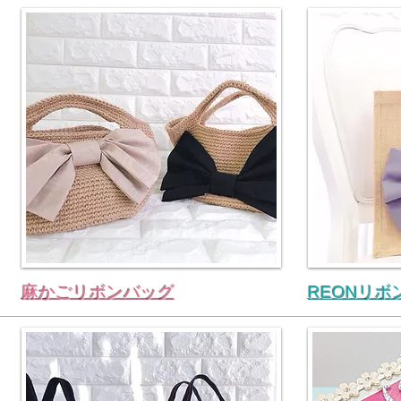
麻かごリボンバッグ
REONリボ