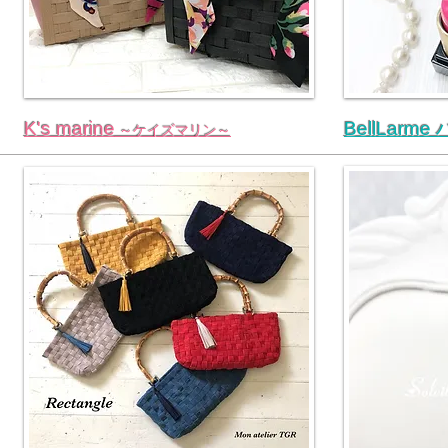
K's marine
BellLarm
～ケイズマリン～